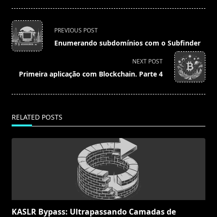
<span
PREVIOUS POST
class="nav-
Enumerando subdomínios com o Subfinder
subtitle
screen-
NEXT POST
reader-
Primeira aplicação com Blockchain. Parte 4
text">Page</span>
RELATED POSTS
KASLR Bypass: Ultrapassando Camadas de