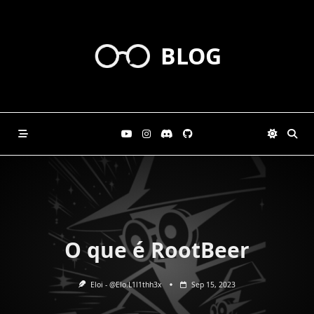
Skip
to
content
BLOG
O que é RootBeer
Eloi - @elo.l1l1thh3x
Sep 15, 2023