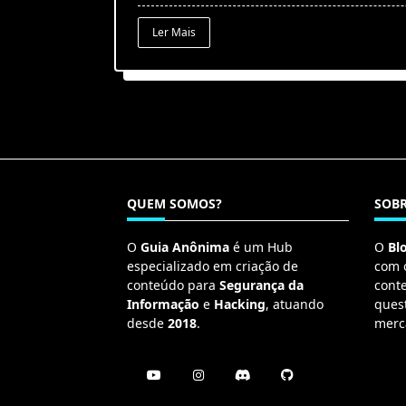
Ler Mais
QUEM SOMOS?
SOBR
O
Guia Anônima
é um Hub
O
Bl
especializado em criação de
com 
conteúdo para
Segurança da
cont
Informação
e
Hacking
, atuando
ques
desde
2018
.
merc