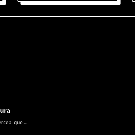
gura
ercebi que
...