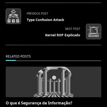
<span
PREVIOUS POST
class="nav-
Type Confusion Attack
subtitle
screen-
NEXT POST
reader-
Kernel ROP Explicado
text">Page</span>
RELATED POSTS
O que é Segurança da Informação?