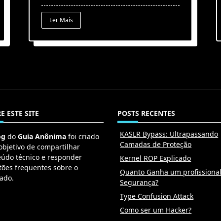
Ler Mais
E ESTE SITE
POSTS RECENTES
KASLR Bypass: Ultrapassando
og
do
Guia Anônima
foi criado
Camadas de Proteção
objetivo de compartilhar
eúdo técnico e responder
Kernel ROP Explicado
tões frequentes sobre o
Quanto Ganha um profissiona
ado.
Segurança?
Type Confusion Attack
Como ser um Hacker?