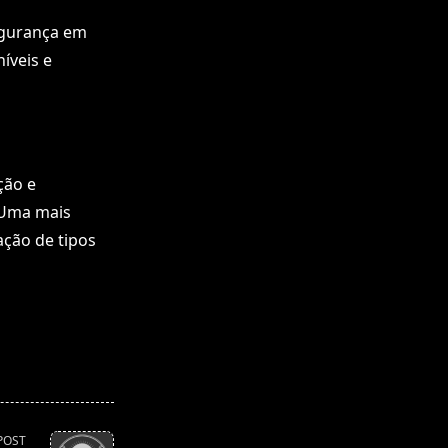
egurança em
íveis e
ção e
 Uma mais
ação de tipos
POST