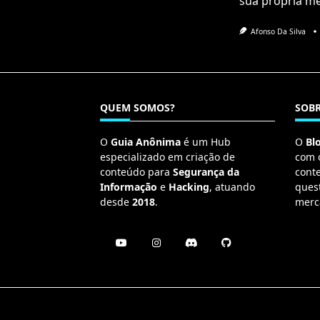
sua própria m
Afonso Da Silva
QUEM SOMOS?
SOBR
O
Guia Anônima
é um Hub
O
Bl
especializado em criação de
com 
conteúdo para
Segurança da
cont
Informação
e
Hacking
, atuando
ques
desde
2018
.
merc