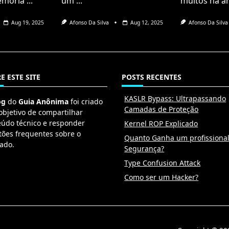
emória
...
um
...
muitos na á
Aug 19, 2025
Afonso Da Silva
Aug 12, 2025
Afonso Da Silva
E ESTE SITE
POSTS RECENTES
KASLR Bypass: Ultrapassando
og
do
Guia Anônima
foi criado
Camadas de Proteção
objetivo de compartilhar
eúdo técnico e responder
Kernel ROP Explicado
tões frequentes sobre o
Quanto Ganha um profissiona
ado.
Segurança?
Type Confusion Attack
Como ser um Hacker?