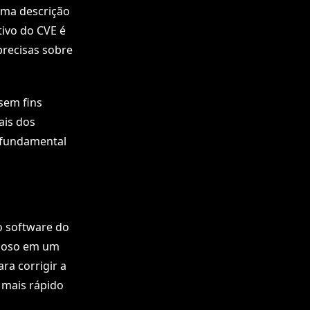
uma descrição
tivo do CVE é
precisas sobre
sem fins
ais dos
 fundamental
o software do
cioso em um
a corrigir a
 mais rápido