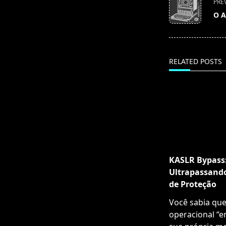
PRE
class="nav-
O A
subtitle
screen-
reader-
text">Page</s
RELATED POSTS
KASLR Bypass
Ultrapassand
de Proteção
Você sabia que
operacional “