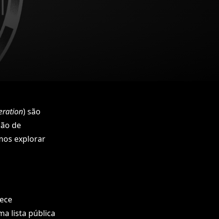
ration
) são
ção de
mos explorar
nece
a lista pública