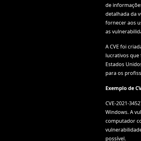
de informações
detalhada da v
fornecer aos u
as vulnerabili
A CVE foi cria
lucrativos que
Estados Unido
para os profis
Exemplo de CV
CVE-2021-34527
Windows. A vul
computador co
vulnerabilidad
possível.