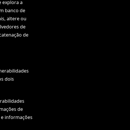
 explora a
um banco de
s, altere ou
olvedores de
catenação de
nerabilidades
os dois
rabilidades
rmações de
e e informações