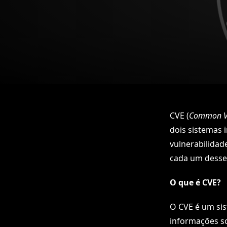
CVE (
Common Vu
dois sistemas i
vulnerabilidad
cada um desses
O que é CVE?
O CVE é um sis
informações so