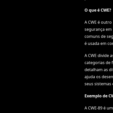
O que é CWE?
A CWE é outro 
segurança em s
comuns de seg
é usada em co
A CWE divide a
categorias de 
detalham as d
ajuda os desen
seus sistemas 
Exemplo de C
A CWE-89 é um