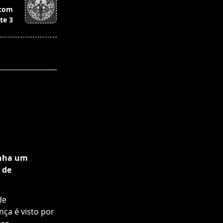
 com
te 3
nha um
 de
de
ça é visto por