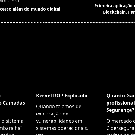
VIOUS POST
Primeira aplicação
cesso além do mundo digital
Blockchain. Par
pan>
:
Kernel ROP Explicado
Quanto Ga
o Camadas
profissional
Quando falamos de
Segurança?
exploração de
 o sistema
vulnerabilidades em
O mercado 
embaralha”
sistemas operacionais,
Ciberseguran