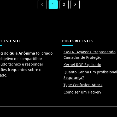
1
2
E ESTE SITE
POSTS RECENTES
KASLR Bypass: Ultrapassando
og
do
Guia Anônima
foi criado
Camadas de Proteção
objetivo de compartilhar
eúdo técnico e responder
Kernel ROP Explicado
tões frequentes sobre o
Quanto Ganha um profissiona
ado.
Segurança?
Type Confusion Attack
Como ser um Hacker?