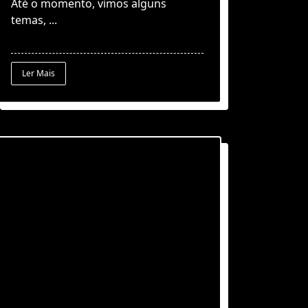
Até o momento, vimos alguns
temas,
...
Ler Mais