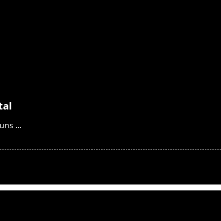
tal
guns
...