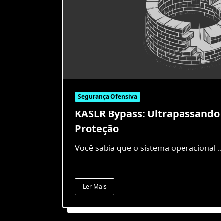
Segurança Ofensiva
KASLR Bypass: Ultrapassand
Proteção
Você sabia que o sistema operacional
.
Ler Mais