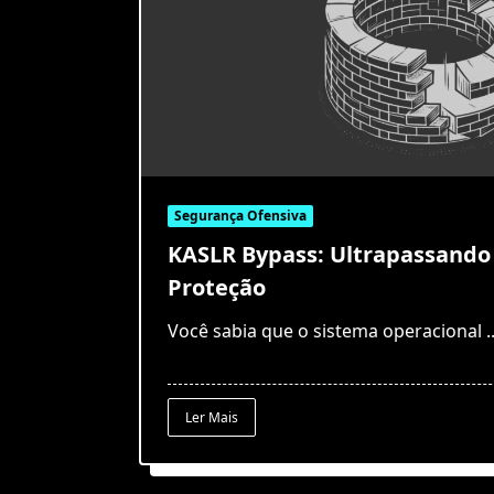
Segurança Ofensiva
KASLR Bypass: Ultrapassand
Proteção
Você sabia que o sistema operacional
.
Ler Mais