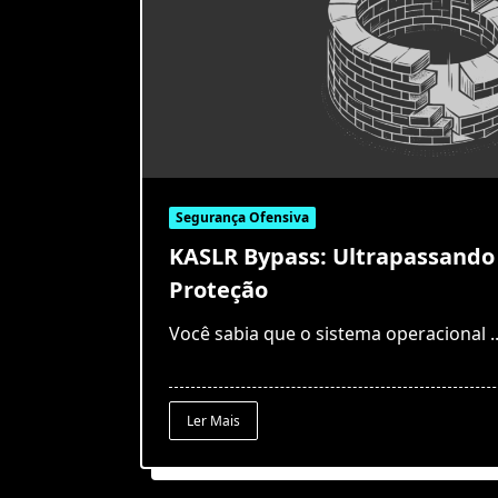
Segurança Ofensiva
KASLR Bypass: Ultrapassand
Proteção
Você sabia que o sistema operacional
.
Ler Mais