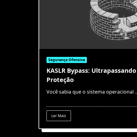
Segurança Ofensiva
KASLR Bypass: Ultrapassand
Proteção
Você sabia que o sistema operacional
.
Ler Mais