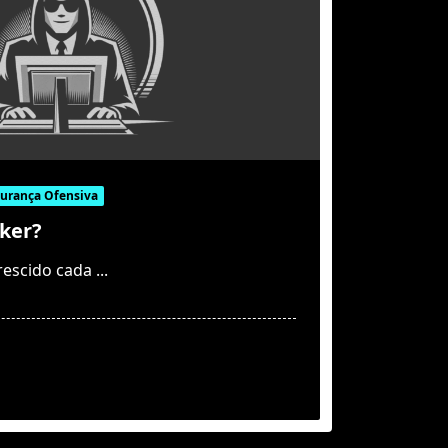
urança Ofensiva
ker?
rescido cada
...