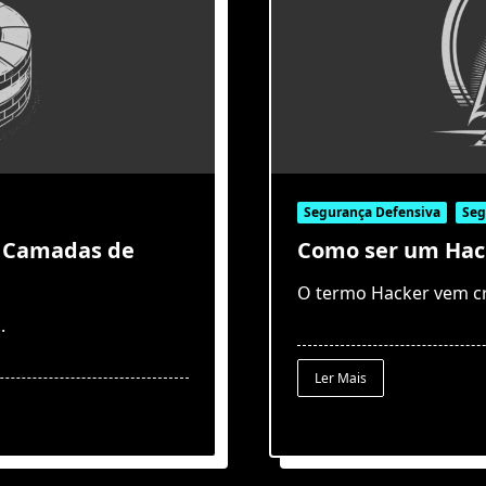
Segurança Defensiva
Seg
o Camadas de
Como ser um Hac
O termo Hacker vem c
..
Ler Mais