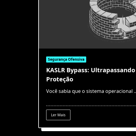
Segurança Ofensiva
KASLR Bypass: Ultrapassand
Proteção
Você sabia que o sistema operacional
.
Ler Mais