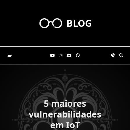
Skip
to
content
BLOG
5 maiores
vulnerabilidades
em IoT