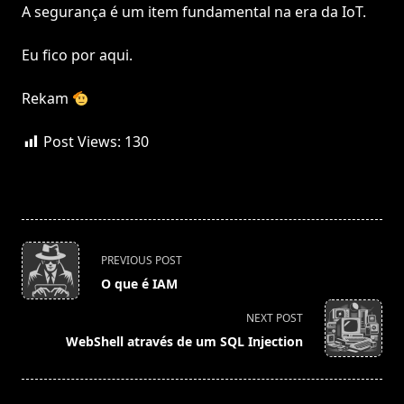
A segurança é um item fundamental na era da IoT.
Eu fico por aqui.
Rekam
Post Views:
130
<span
PREVIOUS POST
class="nav-
O que é IAM
subtitle
screen-
NEXT POST
reader-
WebShell através de um SQL Injection
text">Page</span>