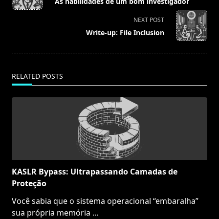
As habilidades de um bom investigador
subtitle
screen-
NEXT POST
reader-
Write-up: File Inclusion
text">Page</span>
RELATED POSTS
KASLR Bypass: Ultrapassando Camadas de
Proteção
Você sabia que o sistema operacional “embaralha”
sua própria memória
...