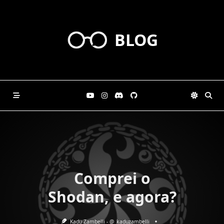
Skip
to
content
BLOG
Comprei o
Shodan, e agora?
Kadu Zambelli - @_kaduzambelli