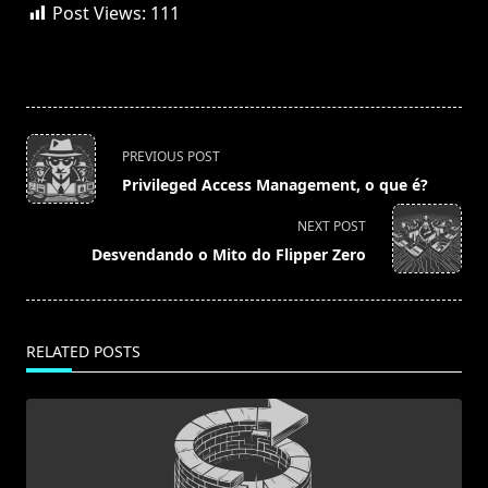
Post Views:
111
<span
PREVIOUS POST
class="nav-
Privileged Access Management, o que é?
subtitle
screen-
NEXT POST
reader-
Desvendando o Mito do Flipper Zero
text">Page</span>
RELATED POSTS