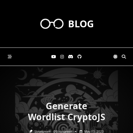
Skip
to
content
BLOG
Generate
Wordlist CryptoJS
Strongreen - @Strongreen
May 13, 2023